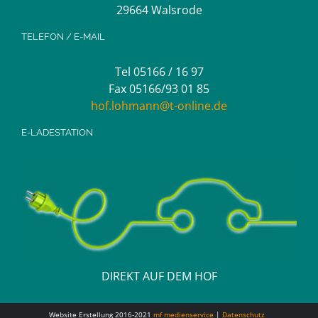
29664 Walsrode
TELEFON / E-MAIL
Tel 05166 / 16 97
Fax 05166/93 01 85
hof.lohmann@t-online.de
E-LADESTATION
DIREKT AUF DEM HOF
Website Erstellung 2016-2021
mf medienservice
|
Datenschutz