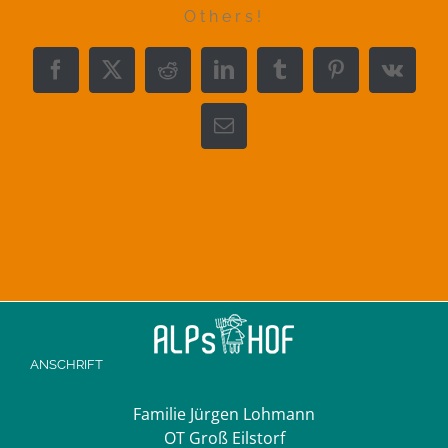
Others!
Facebook
X
Reddit
LinkedIn
Tumblr
Pinterest
Vk
E-
Mail
ANSCHRIFT
Familie Jürgen Lohmann
OT Groß Eilstorf