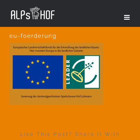
Zum
Inhalt
springen
eu-foerderung
Like This Post? Share It With